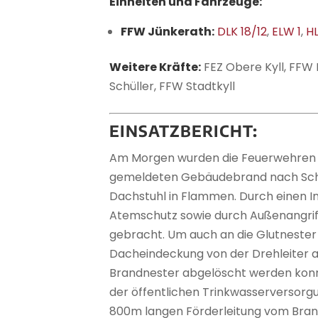
Einheiten und Fahrzeuge:
FFW Jünkerath:
DLK 18/12
,
ELW 1
,
HL
Weitere Kräfte:
FEZ Obere Kyll, FFW 
Schüller, FFW Stadtkyll
EINSATZBERICHT:
Am Morgen wurden die Feuerwehren Jü
gemeldeten Gebäudebrand nach Schüll
Dachstuhl in Flammen. Durch einen 
Atemschutz sowie durch Außenangriff
gebracht. Um auch an die Glutnester
Dacheindeckung von der Drehleiter au
Brandnester abgelöscht werden konn
der öffentlichen Trinkwasserversorg
800m langen Förderleitung vom Brand