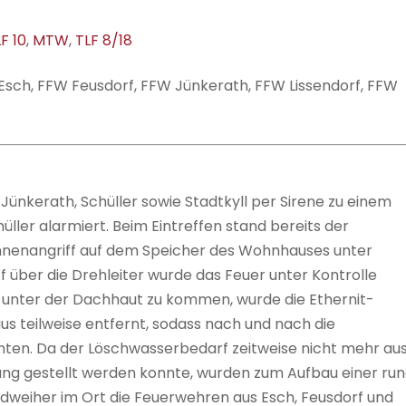
F 10
,
MTW
,
TLF 8/18
Esch, FFW Feusdorf, FFW Jünkerath, FFW Lissendorf, FFW
nkerath, Schüller sowie Stadtkyll per Sirene zu einem
er alarmiert. Beim Eintreffen stand bereits der
Innenangriff auf dem Speicher des Wohnhauses unter
 über die Drehleiter wurde das Feuer unter Kontrolle
 unter der Dachhaut zu kommen, wurde die Ethernit-
s teilweise entfernt, sodass nach und nach die
ten. Da der Löschwasserbedarf zeitweise nicht mehr au
ung gestellt werden konnte, wurden zum Aufbau einer ru
weiher im Ort die Feuerwehren aus Esch, Feusdorf und