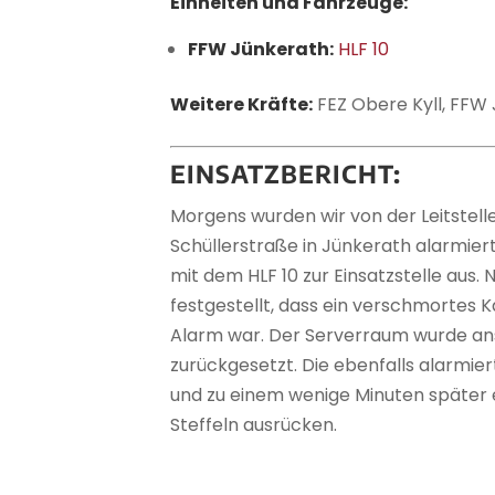
Einheiten und Fahrzeuge:
FFW Jünkerath:
HLF 10
Weitere Kräfte:
FEZ Obere Kyll, FFW 
EINSATZBERICHT:
Morgens wurden wir von der Leitstell
Schüllerstraße in Jünkerath alarmier
mit dem HLF 10 zur Einsatzstelle au
festgestellt, dass ein verschmortes 
Alarm war. Der Serverraum wurde an
zurückgesetzt. Die ebenfalls alarmie
und zu einem wenige Minuten später e
Steffeln ausrücken.