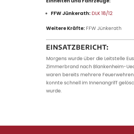
Einheiten und Fahrzeuge:
FFW Jünkerath:
DLK 18/12
Weitere Kräfte:
FFW Jünkerath
EINSATZBERICHT:
Morgens wurde über die Leitstelle E
Zimmerbrand nach Blankenheim-Uedel
waren bereits mehrere Feuerwehren 
konnte schnell im Innenangriff gelös
wurde.