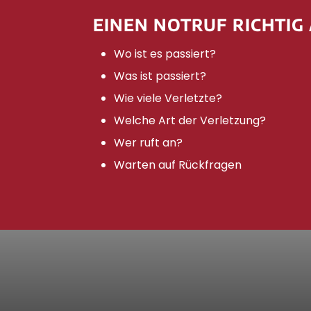
EINEN NOTRUF RICHTIG
Wo ist es passiert?
Was ist passiert?
Wie viele Verletzte?
Welche Art der Verletzung?
Wer ruft an?
Warten auf Rückfragen