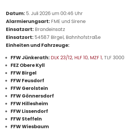
Datum:
5. Juli 2026 um 00:46 Uhr
Alarmierungsart:
FME und Sirene
Einsatzart:
Brandeinsatz
Einsatzort:
54587 Birgel, Bahnhofstraße
Einheiten und Fahrzeuge:
FFW Jünkerath:
DLK 23/12
,
HLF 10
,
MZF 1
, TLF 3000
FEZ Obere Kyll
FFW Birgel
FFW Feusdorf
FFW Gerolstein
FFW Gönnersdorf
FFW Hillesheim
FFW Lissendorf
FFW Steffeln
FFW Wiesbaum