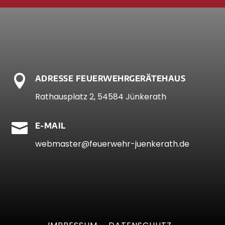

ADRESSE FEUERWEHRGERÄTEHAUS
Rathausplatz 2, 54584 Jünkerath

E-MAIL
webmaster@feuerwehr-juenkerath.de