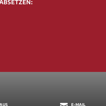
 ABSETZEN:

AUS
E-MAIL