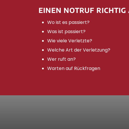
EINEN NOTRUF RICHTIG
Wo ist es passiert?
Was ist passiert?
Wie viele Verletzte?
Welche Art der Verletzung?
Wer ruft an?
Warten auf Rückfragen