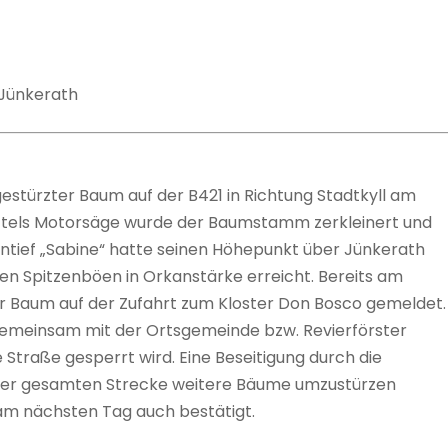
 Jünkerath
gestürzter Baum auf der B421 in Richtung Stadtkyll am
ttels Motorsäge wurde der Baumstamm zerkleinert und
tief „Sabine“ hatte seinen Höhepunkt über Jünkerath
den Spitzenböen in Orkanstärke erreicht. Bereits am
r Baum auf der Zufahrt zum Kloster Don Bosco gemeldet.
 gemeinsam mit der Ortsgemeinde bzw. Revierförster
 Straße gesperrt wird. Eine Beseitigung durch die
f der gesamten Strecke weitere Bäume umzustürzen
 am nächsten Tag auch bestätigt.