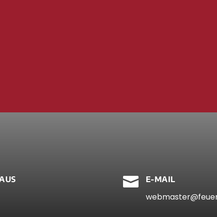

AUS
E-MAIL
webmaster@feuer